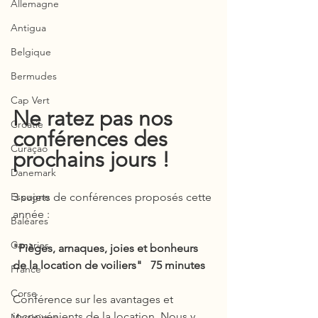
Allemagne
Antigua
Belgique
Bermudes
Cap Vert
Ne ratez pas nos 
Croatie
conférences des 
Curaçao
prochains jours !
Danemark
Espagne
3 sujets de conférences proposés cette 
année : 
Baléares
Canaries
"Pièges, arnaques, joies et bonheurs 
de la location de voiliers"   75 minutes
France
Corse
Conférence sur les avantages et 
inconvénients de la location. Nous y 
Martinique