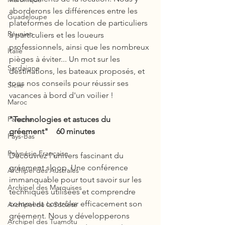
aborderons les différences entre les 
Guadeloupe
plateformes de location de particuliers 
Réunion
à particuliers et les loueurs 
professionnels, ainsi que les nombreux 
Italie
pièges à éviter... Un mot sur les 
Sardaigne
destinations, les bateaux proposés, et 
tous nos conseils pour réussir ses 
Sicile
vacances à bord d'un voilier !
Maroc
Panama
"Technologies et astuces du 
gréement"    60 minutes
Pays-Bas
Polynésie Française
Découvrez l'univers fascinant du 
gréement sloop. Une conférence 
Archipel des Australes
immanquable pour tout savoir sur les 
Archipel des Marquises
techniques utilisées et comprendre 
comment contrôler efficacement son 
Archipel de la Société
gréement. Nous y développerons 
Archipel des Tuamotu