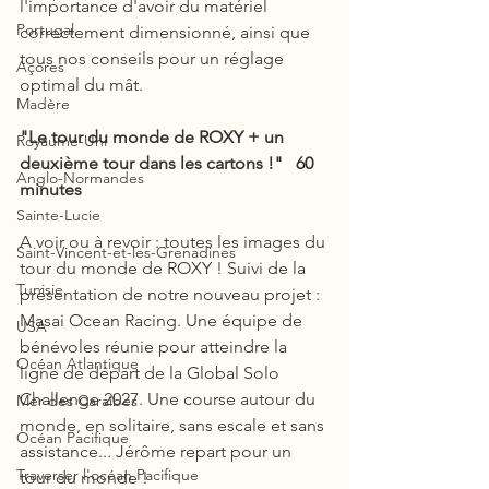
l'importance d'avoir du matériel 
Portugal
correctement dimensionné, ainsi que 
tous nos conseils pour un réglage 
Açores
optimal du mât. 
Madère
"Le tour du monde de ROXY + un 
Royaume-Uni
deuxième tour dans les cartons !"   60 
Anglo-Normandes
minutes
Sainte-Lucie
A voir ou à revoir : toutes les images du 
Saint-Vincent-et-les-Grenadines
tour du monde de ROXY ! Suivi de la 
Tunisie
présentation de notre nouveau projet : 
Masai Ocean Racing. Une équipe de 
USA
bénévoles réunie pour atteindre la 
Océan Atlantique
ligne de départ de la Global Solo 
Challenge 2027. Une course autour du 
Mer des Caraïbes
monde, en solitaire, sans escale et sans 
Océan Pacifique
assistance... Jérôme repart pour un 
Traverser l'océan Pacifique
tour du monde !