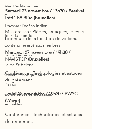
Mer Méditérannée
Samedi 23 novembre / 13h30 / Festival 
Océan Indien
Into The Blue (Bruxelles)
Traverser l'océan Indien
Masterclass : Pièges, arnaques, joies et 
Tour du monde
bonheurs de la location de voiliers.
Contenu réservé aux membres
Mercredi 27 novembre / 19h30 / 
Ile de l'Ascension
NAVISTOP (Bruxelles)
Ile de St Hélène
Conférence : Technologies et astuces 
Océan Atlantique Sud
du gréement.
Presse
Jeudi 28 novembre / 19h30 / BWYC 
Conférences et dédicaces
(Wavre)
Actualités
Conférence : Technologies et astuces 
du gréement.