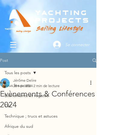
Yachting
Projects
Sailing Lifestyle
Se connecter
Post
Tous les posts
Jérôme Delire
Tous les posts
20 nov. 2024
2 min de lecture
Evènements & Conférences
Evènements et régates
2024
Tiki
Technique ; trucs et astuces
Afrique du sud