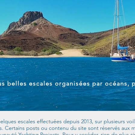
s belles escales organisées par océans, 
ques escales effectuées depuis 2013, sur plusieurs voilie
és. Certains posts ou contenu du site sont réservés aux
auté Yachting Projects. Pour y accéder, rien de plus s