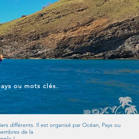
pays ou mots clés.
rs différents. Il est organisé par Océan, Pays ou
 membres de la
imple !