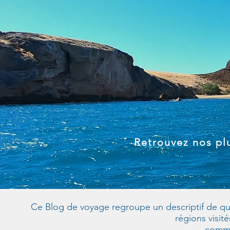
Retrouvez nos plu
Ce Blog de voyage regroupe un descriptif de quel
régions visit
commun