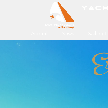
Yac
Accueil
News
Sailing L
Es