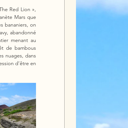
The Red Lion », 
lanète Mars que 
es bananiers, on 
Navy, abandonné 
tier menant au 
êt de bambous 
s nuages, dans 
ession d’être en 