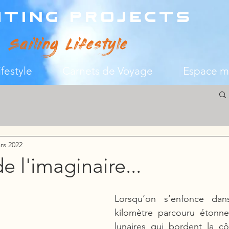
hting Projects
Sailing Lifestyle
ifestyle
Carnets de Voyage
Espace 
rs 2022
e l'imaginaire...
Lorsqu’on s’enfonce dans
kilomètre parcouru étonne
lunaires qui bordent la cô