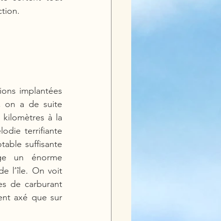
ction. 
ions implantées 
 on a de suite 
kilomètres à la 
die terrifiante 
able suffisante 
ge un énorme 
e l’île. On voit 
ées de carburant 
ent axé que sur 