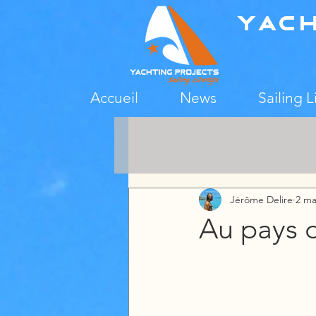
Yac
Accueil
News
Sailing L
Jérôme Delire
2 ma
Au pays d