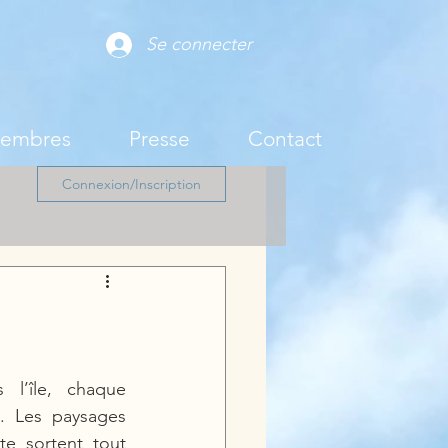
Se connecter
membres
Presse
Contact
Connexion/Inscription
 l’île, chaque 
. Les paysages 
te sortent tout 