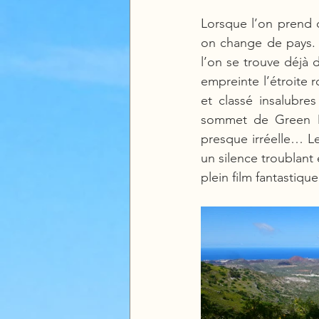
Lorsque l’on prend d
on change de pays. 
l’on se trouve déjà d
empreinte l’étroite 
et classé insalubre
sommet de Green M
presque irréelle… L
un silence troublant 
plein film fantastiqu