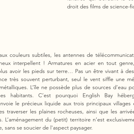
droit des films de science-fi
 aux couleurs subtiles, les antennes de télécommunicat
heux interpellent ! Armatures en acier en tout genre,
lus avoir les pieds sur terre… Pas un être vivant à des 
ce très souvent perturbant, seul le vent siffle une mélo
 métalliques. L’île ne possède plus de sources d’eau pot
es habitants. C’est pourquoi English Bay héber
nvoie le précieux liquide aux trois principaux villages d
nes traverser les plaines rocheuses, ainsi que les arriv
. L’aménagement du (petit) territoire n’est exclusivem
re, sans se soucier de l'aspect paysager. 