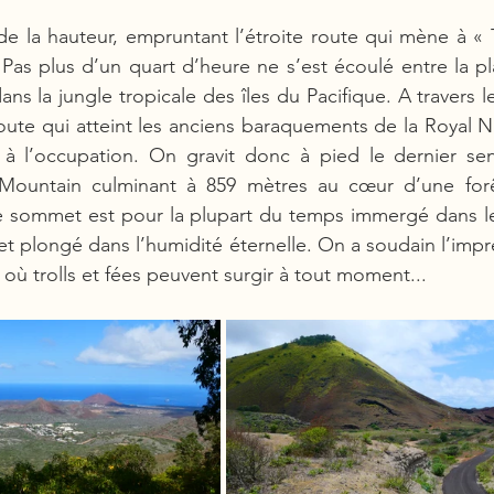
e la hauteur, empruntant l’étroite route qui mène à « 
Pas plus d’un quart d’heure ne s’est écoulé entre la p
ans la jungle tropicale des îles du Pacifique. A travers l
route qui atteint les anciens baraquements de la Royal 
s à l’occupation. On gravit donc à pied le dernier sen
ountain culminant à 859 mètres au cœur d’une for
e sommet est pour la plupart du temps immergé dans le
et plongé dans l’humidité éternelle. On a soudain l’impr
e où trolls et fées peuvent surgir à tout moment... 