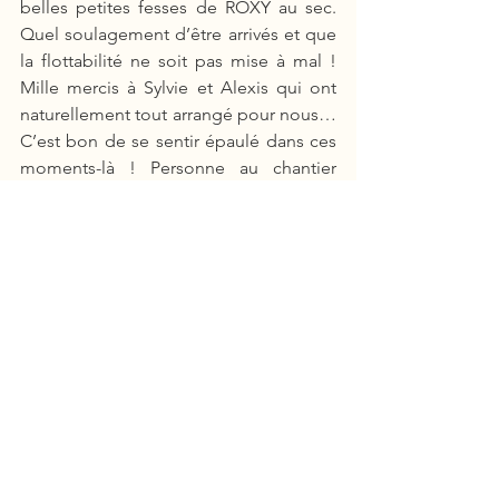
belles petites fesses de ROXY au sec. 
Quel soulagement d’être arrivés et que 
la flottabilité ne soit pas mise à mal ! 
Mille mercis à Sylvie et Alexis qui ont 
naturellement tout arrangé pour nous… 
C’est bon de se sentir épaulé dans ces 
moments-là ! Personne au chantier 
pour le moment… C’est la pause de 
midi, pour tout le monde. 
10 décembre 2019
ROXY retrouve son élément naturel 
après 3 semaines de travaux. Notons 
tout de même le nettoyage au savon 
des sangles de la grue avant d’être 
placées délicatement contre la 
coque… Une super équipe de 
professionnels ! Il faut dire que j’avais 