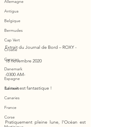
Allemagne
Antigua
Belgique
Bermudes
Cap Vert
Extrait du Journal de Bord – ROXY -
Croatie
Curaçao
18 novembre 2020 
Danemark
-0300 AM-
Espagne
La nuit est fantastique ! 
Baléares
Canaries
France
Corse
Pratiquement pleine lune, l’Océan est 
Martinique