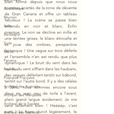
bien formé depuis que nous nous 
sommes écartés de la zone de dévente 
Guadeloupe
de Gran Canaria et offre un tableau 
Réunion
fabuleux ! La scène se passe bien 
Italie
entendu en noir et blanc. Enfin 
presque. Le noir se décline en mille et 
Sardaigne
une teintes grises, le blanc étincelle et 
Sicile
se joue des ombres, perspective 
fantasque ! Une vague sur trois déferle 
Maroc
et l’ensemble n’en est rendu que plus 
Panama
dynamique ! Le bruit du vent dans les 
voiles, du vent sifflant dans les haubans, 
Pays-Bas
des vagues déferlant tantôt sur bâbord, 
Polynésie Française
tantôt sur l’autre bord. Il y a des rafales 
Archipel des Australes
à 30kts, nous sommes encore sous 
deux ris, avec peu de toile à l’avant, 
Archipel des Marquises
plein grand largue évidement. Je me 
Archipel de la Société
sens tellement bien ! Héééép, c’est 
parti ! La barre durcit légèrement, le 
Archipel des Tuamotu