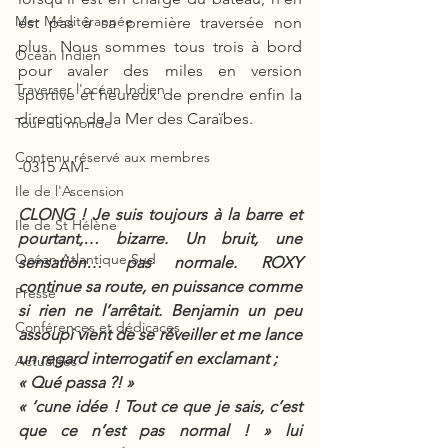
Mer Méditérannée
est pas à sa première traversée non 
plus. Nous sommes tous trois à bord 
Océan Indien
pour avaler des miles en version 
Traverser l'océan Indien
sportive et heureux de prendre enfin la 
direction de la Mer des Caraïbes.
Tour du monde
Contenu réservé aux membres
-0315 AM-
Ile de l'Ascension
CLONG ! Je suis toujours à la barre et 
Ile de St Hélène
pourtant,… bizarre. Un bruit, une 
Océan Atlantique Sud
sensation… pas normale. ROXY 
continue sa route, en puissance comme 
Presse
si rien ne l’arrêtait. Benjamin un peu 
Conférences et dédicaces
assoupi vient de se réveiller et me lance 
un regard interrogatif en exclamant ; 
Actualités
« Qué passa ?! » 
« ‘cune idée ! Tout ce que je sais, c’est 
que ce n’est pas normal ! » lui 