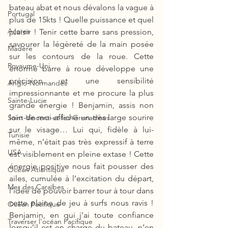
bateau abat et nous dévalons la vague à 
Portugal
plus de 15kts ! Quelle puissance et quel 
Açores
plaisir ! Tenir cette barre sans pression, 
savourer la légèreté de la main posée 
Madère
sur les contours de la roue. Cette 
Royaume-Uni
énorme barre à roue développe une 
précision et une sensibilité 
Anglo-Normandes
impressionnante et me procure la plus 
Sainte-Lucie
grande énergie ! Benjamin, assis non 
loin de moi affiche un très large sourire 
Saint-Vincent-et-les-Grenadines
sur le visage… Lui qui, fidèle à lui-
Tunisie
même, n’était pas très expressif à terre 
USA
est visiblement en pleine extase ! Cette 
énergie positive nous fait pousser des 
Océan Atlantique
ailes, cumulée à l’excitation du départ, 
Mer des Caraïbes
l’idée de pouvoir barrer tour à tour dans 
cette plaine de jeu à surfs nous ravis ! 
Océan Pacifique
Benjamin, en qui j’ai toute confiance 
Traverser l'océan Pacifique
lorsqu’il est en charge du bateau, n’en 