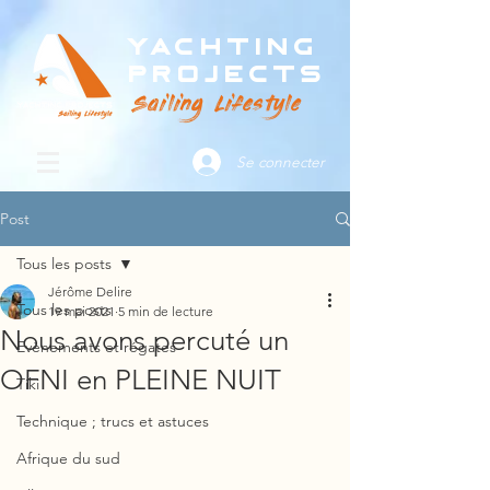
Yachting
Projects
Sailing Lifestyle
Se connecter
Post
Tous les posts
Jérôme Delire
Tous les posts
19 mai 2021
5 min de lecture
Nous avons percuté un
Evènements et régates
OFNI en PLEINE NUIT
Tiki
Technique ; trucs et astuces
Afrique du sud