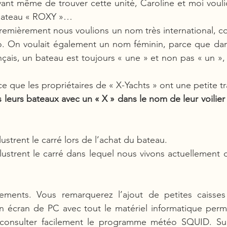
ant même de trouver cette unité, Caroline et moi vouli
 bateau « ROXY »… 
premièrement nous voulions un nom très international, cour
dio. On voulait également un nom féminin, parce que da
nçais, un bateau est toujours « une » et non pas « un », 
 que les propriétaires de « X-Yachts » ont une petite tr
 leurs bateaux avec un « X » dans le nom de leur voilier 
strent le carré lors de l’achat du bateau. 
ustrent le carré dans lequel nous vivons actuellement d
ments. Vous remarquerez l’ajout de petites caisses
n écran de PC avec tout le matériel informatique permet
 consulter facilement le programme météo SQUID. Su