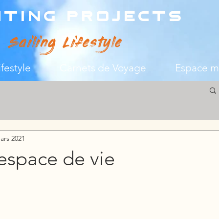
hting Projects
Sailing Lifestyle
ifestyle
Carnets de Voyage
Espace 
ars 2021
 espace de vie