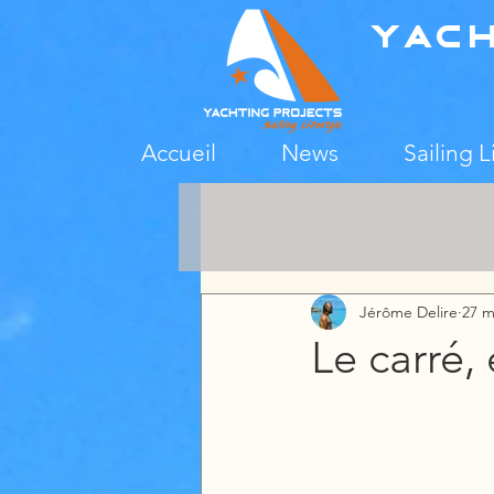
Yac
Accueil
News
Sailing L
Jérôme Delire
27 m
Le carré,