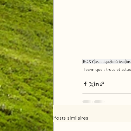
ROXY
technique
intérieur
ins
Technique ; trucs et astu
Posts similaires