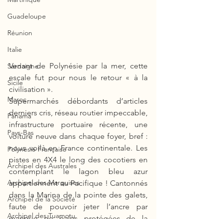
Guadeloupe
Réunion
Italie
Venant de Polynésie par la mer, cette 
Sardaigne
escale fut pour nous le retour « à la 
Sicile
civilisation ». 
Maroc
Supermarchés débordants d’articles 
derniers cris, réseau routier impeccable, 
Panama
infrastructure portuaire récente, une 
Pays-Bas
voiture neuve dans chaque foyer, bref : 
nous voilà en France continentale. Les 
Polynésie Française
pistes en 4X4 le long des cocotiers en 
Archipel des Australes
contemplant le lagon bleu azur 
Archipel des Marquises
appartiennent au Pacifique ! Cantonnés 
dans la Marina de la pointe des galets, 
Archipel de la Société
faute de pouvoir jeter l’ancre par 
Archipel des Tuamotu
manque de baies protégées de la 