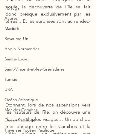
houle, la découverte de l’île se fait 
Portugal
donc presque exclusivement par les 
Açores
terres... Et les surprises sont au rendez-
vous !
Madère
Royaume-Uni
Anglo-Normandes
Sainte-Lucie
Saint-Vincent-et-les-Grenadines
Tunisie
USA
Océan Atlantique
Etonnant, lors de nos ascensions vers 
Mer des Caraïbes
les hauteurs de l’île, on découvre une 
île aux multiples visages… Un bord de 
Océan Pacifique
mer partagé entre les Caraïbes et la 
Traverser l'océan Pacifique
Côte d’Azur, un arrière-pays aux 