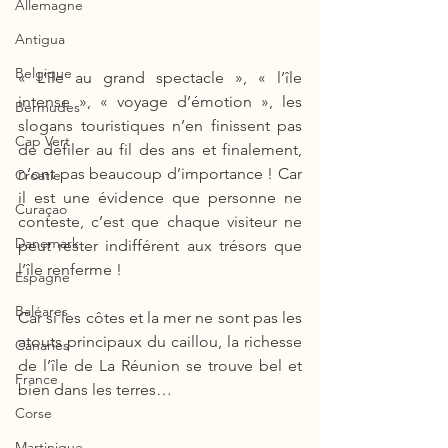
Allemagne
Antigua
Belgique
« L’île au grand spectacle », « l’île 
intense », « voyage d’émotion », les 
Bermudes
slogans touristiques n’en finissent pas 
Cap Vert
de défiler au fil des ans et finalement, 
n’ont pas beaucoup d’importance ! Car 
Croatie
il est une évidence que personne ne 
Curaçao
conteste, c’est que chaque visiteur ne 
Danemark
peut rester indifférent aux trésors que 
l’île renferme ! 
Espagne
Baléares
Car si les côtes et la mer ne sont pas les 
atouts principaux du caillou, la richesse 
Canaries
de l’île de La Réunion se trouve bel et 
France
bien dans les terres… 
Corse
Martinique