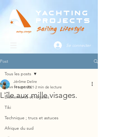
Yachting
Projects
Sailing Lifestyle
Se connecter
Post
Tous les posts
Jérôme Delire
Tous les posts
11 sept. 2021
2 min de lecture
L'île aux mille visages.
Evènements et régates
Tiki
Technique ; trucs et astuces
Afrique du sud