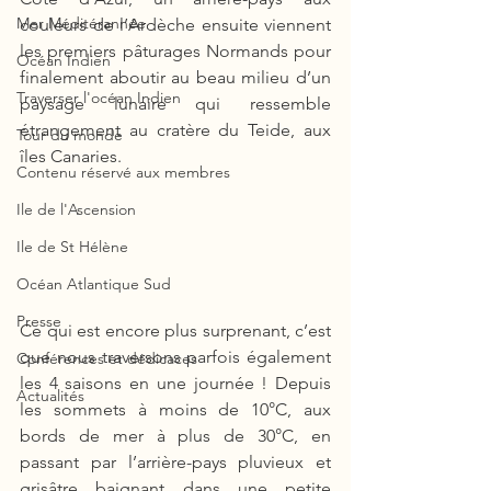
Mer Méditérannée
couleurs de l’Ardèche ensuite viennent 
les premiers pâturages Normands pour 
Océan Indien
finalement aboutir au beau milieu d’un 
Traverser l'océan Indien
paysage lunaire qui ressemble 
étrangement au cratère du Teide, aux 
Tour du monde
îles Canaries. 
Contenu réservé aux membres
Ile de l'Ascension
Ile de St Hélène
Océan Atlantique Sud
Presse
Ce qui est encore plus surprenant, c’est 
que nous traversons parfois également 
Conférences et dédicaces
les 4 saisons en une journée ! Depuis 
Actualités
les sommets à moins de 10°C, aux 
bords de mer à plus de 30°C, en 
passant par l’arrière-pays pluvieux et 
grisâtre baignant dans une petite 