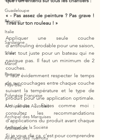
que l’on entend sur tous les chantiers :
Guadeloupe
« - Pas assez de peinture ? Pas grave ! 
Réunion
Tires sur ton rouleau ! »
Italie
Appliquer une seule couche 
Sardaigne
d’antifouling érodable pour une saison, 
c’est tout juste pour un bateau qui ne 
Sicile
navigue pas. Il faut un minimum de 2 
Maroc
couches. 
Panama
Il faut évidemment respecter le temps 
de sur-couchages entre chaque couche 
Pays-Bas
suivant la température et le type de 
Polynésie Française
produit pour une application optimale. 
Un doute ? Faites comme moi : 
Archipel des Australes
consultez les recommandations 
Archipel des Marquises
d’applications du produit avant chaque 
Archipel de la Société
utilisation.
Si je vous dis ça, c’est pour comprendre 
Archipel des Tuamotu