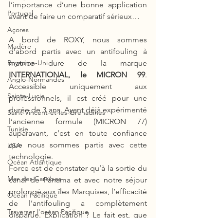
l’importance d’une bonne application 
Portugal
avant de faire un comparatif sérieux… 
Açores
A bord de ROXY, nous sommes 
Madère
d’abord partis avec un antifouling à 
matrice dure de la marque 
Royaume-Uni
INTERNATIONAL, le MICRON 99
. 
Anglo-Normandes
Accessible uniquement aux 
Sainte-Lucie
professionnels, il est créé pour une 
durée de 3 ans. Ayant déjà expérimenté 
Saint-Vincent-et-les-Grenadines
l’ancienne formule (MICRON 77) 
Tunisie
auparavant, c’est en toute confiance 
que nous sommes partis avec cette 
USA
technologie. 
Océan Atlantique
Force est de constater qu’à la sortie du 
Mer des Caraïbes
canal de Panama et avec notre séjour 
prolongé aux îles Marquises, l’efficacité 
Océan Pacifique
de l’antifouling a complètement 
Traverser l'océan Pacifique
disparue. Explication ? Le fait est, que 