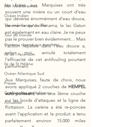
les baies aux Marquises ont très 
Mer Méditérannée
souvent une rivière ou un court d’eau 
Océan Indien
qui déverse énormément d’eau douce, 
de même qu’au Panama, le lac Gatun 
Traverser l'océan Indien
est également en eau claire. Je ne peux 
Tour du monde
pas le prouver bien évidemment… Mais 
Contenu réservé aux membres
l’action répétée dans l’eau douce a, 
selon moi, annulé totalement 
Ile de l'Ascension
l’efficacité de cet antifouling pourtant 
Ile de St Hélène
performant. 
Océan Atlantique Sud
Aux Marquises, faute de choix, nous 
Presse
avons appliqué 2 couches de 
HEMPEL 
Conférences et dédicaces
auto-polissant
, avec une 3ème couche 
sur les bords d’attaques et la ligne de 
Actualités
flottaison. La carène a été re-poncée 
avant l’application et le produit a tenu 
parfaitement environ 15.000 miles 