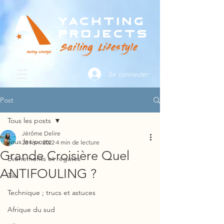
Yachting
Projects
Sailing Lifestyle
Se connecter
Post
Tous les posts
Jérôme Delire
Tous les posts
28 févr. 2022
4 min de lecture
Grande Croisière Quel
Evènements et régates
ANTIFOULING ?
Tiki
Technique ; trucs et astuces
Afrique du sud