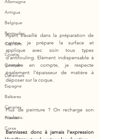
Allemagne
Antigua
Belgique
Bermudes
Ayant travaillé dans la préparation de 
carène, je prépare la surface et 
Cap Vert
applique avec soin tous types 
Croatie
d’antifouling. Elément indispensable à 
prendre en compte, je respecte 
Curaçao
également l’épaisseur de matière à 
Danemark
déposer sur la coque. 
Espagne
Baléares
Canaries
Plus de peinture ? On recharge son 
rouleau. 
France
Corse
Bannissez donc à jamais l’expression 
Martinique