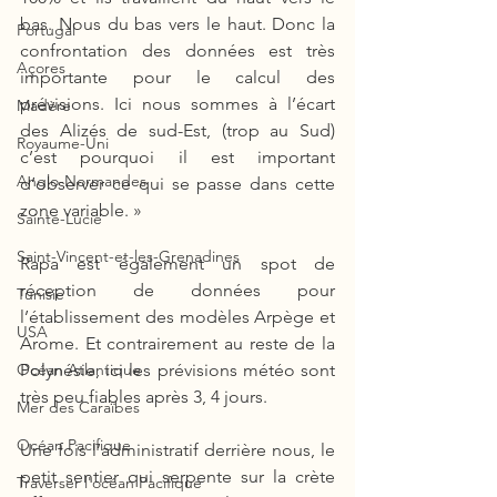
bas. Nous du bas vers le haut. Donc la 
Portugal
confrontation des données est très 
Açores
importante pour le calcul des 
prévisions. Ici nous sommes à l’écart 
Madère
des Alizés de sud-Est, (trop au Sud) 
Royaume-Uni
c’est pourquoi il est important 
Anglo-Normandes
d’observer ce qui se passe dans cette 
zone variable. »
Sainte-Lucie
Saint-Vincent-et-les-Grenadines
Rapa est également un spot de 
réception de données pour 
Tunisie
l’établissement des modèles Arpège et 
USA
Arome. Et contrairement au reste de la 
Polynésie, ici les prévisions météo sont 
Océan Atlantique
très peu fiables après 3, 4 jours.
Mer des Caraïbes
Océan Pacifique
Une fois l’administratif derrière nous, le 
petit sentier qui serpente sur la crète 
Traverser l'océan Pacifique