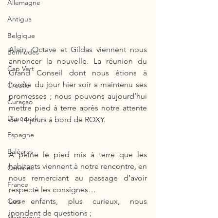
Allemagne
Antigua
Belgique
Alain, Octave et Gildas viennent nous 
Bermudes
annoncer la nouvelle. La réunion du 
Cap Vert
Grand Conseil dont nous étions à 
l’ordre du jour hier soir a maintenu ses 
Croatie
promesses ; nous pouvons aujourd’hui 
Curaçao
mettre pied à terre après notre attente 
Danemark
de 14 jours à bord de ROXY. 
Espagne
Baléares
A peine le pied mis à terre que les 
habitants viennent à notre rencontre, en 
Canaries
nous remerciant au passage d’avoir 
France
respecté les consignes… 
Les enfants, plus curieux, nous 
Corse
inondent de questions ; 
Martinique