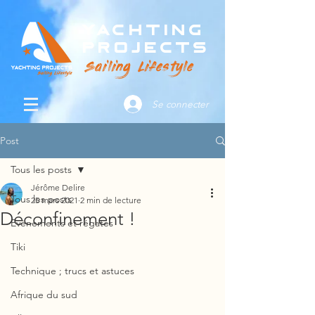
Yachting
Projects
Sailing Lifestyle
Se connecter
Post
Tous les posts
Jérôme Delire
Tous les posts
25 mars 2021
2 min de lecture
Déconfinement !
Evènements et régates
Tiki
Technique ; trucs et astuces
Afrique du sud