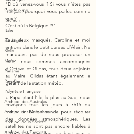
"D’où venez-vous ? Si vous n’êtes pas 
Guadeloupe
français, pourquoi vous parlez comme 
eux ?
Réunion
C’est où la Belgique ?!"
Italie
Tous deux masqués, Caroline et moi 
Sardaigne
entrons dans le petit bureau d’Alain. Ne 
Sicile
manquant pas de nous proposer un 
Maroc
café, nous sommes accompagnés 
d’Octave et Gildas, tous deux adjoints 
Panama
au Maire, Gildas étant également le 
Pays-Bas
gérant de la station météo. 
Polynésie Française
« Rapa étant l’île la plus au Sud, nous 
Archipel des Australes
envoyons tous les jours à 7h15 du 
matin, un ballon sonde pour récolter 
Archipel des Marquises
des données atmosphériques. Les 
Archipel de la Société
satellites ne sont pas encore fiables à 
Archipel des Tuamotu
100% et ils travaillent du haut vers le 