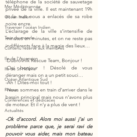
téléphone de la société de sauvetage 
Mer Méditérannée
privée de la ville. Il est maintenant 19h 
et la nuit nous a enlacés de sa robe 
Océan Indien
noire encre. 
Traverser l'océan Indien
L’éclairage de la ville s’intensifie de 
Tour du monde
minutes en minutes, et on ne reste pas 
indifférents face à la magie des lieux… 
Contenu réservé aux membres
Ile de l'Ascension
-Dubrovnik Rescue Team, Bonjour !
-Oui bonjour ! Désolé de vous 
Ile de St Hélène
déranger mais on a un petit souci…
Océan Atlantique Sud
-Ah ! Dites-moi tout !
-Nous sommes en train d’arriver dans le 
Presse
bassin principal mais nous n’avons plus 
Conférences et dédicaces
de moteur. Et il n’y a plus de vent ! 
Actualités
-Ok d’accord. Alors moi aussi j’ai un 
problème parce que, je serai ravi de 
pouvoir vous aider, mais mon bateau 