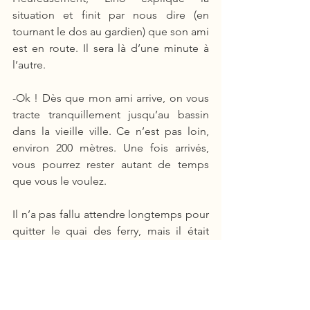
situation et finit par nous dire (en 
tournant le dos au gardien) que son ami 
est en route. Il sera là d’une minute à 
l’autre. 
-Ok ! Dès que mon ami arrive, on vous 
tracte tranquillement jusqu’au bassin 
dans la vieille ville. Ce n’est pas loin, 
environ 200 mètres. Une fois arrivés, 
vous pourrez rester autant de temps 
que vous le voulez.
Il n’a pas fallu attendre longtemps pour 
quitter le quai des ferry, mais il était 
tout de même 22h30 lorsque le voilier 
finit par s’amarrer sur le vieux quai en 
pierre, au pied de la ville historique de 
Dubrovnik. Sitôt arrivés, Lino propose 