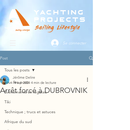
Yachting
Projects
Sailing Lifestyle
Se connecter
Post
Tous les posts
Jérôme Delire
Tous les posts
19 avr. 2021
4 min de lecture
Arrêt forcé à DUBROVNIK
Evènements et régates
Tiki
Technique ; trucs et astuces
Afrique du sud