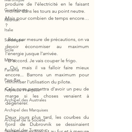
produire de l’électricité en le faisant 
Guadeloupe
monter dans les tours au point neutre. 
Mais pour combien de temps encore… 
Réunion
? 
Italie
- Bon, par mesure de précautions, on va 
Sardaigne
devoir économiser au maximum 
Sicile
l’énergie jusque l’arrivée.
Maroc
- D’accord. Je vais couper le frigo.
- Oui, mais il va falloir faire mieux 
Panama
encore... Barrons un maximum pour 
Pays-Bas
minimiser l’utilisation du pilote. 
Cela nous permettra d’avoir un peu de 
Polynésie Française
marge si les choses venaient à 
Archipel des Australes
dégénérer.
Archipel des Marquises
Deux jours plus tard, les courbes du 
Archipel de la Société
fjord de Dubrovnik se dessinaient 
Archipel des Tuamotu
lentement au loin. Et au fur et à mesure 