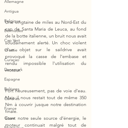
Allemagne
Antigua
Belgique
Une vingtaine de miles au Nord-Est du 
cap de Santa Maria de Leuca, au fond 
Bermudes
de la botte italienne, un bruit nous avait 
Cap Vert
soudainement alerté. Un choc violent 
d’un objet sur le saildrive avait 
Croatie
provoqué la casse de l’embase et 
Curaçao
rendu impossible l’utilisation du 
Danemark
moteur. 
Espagne
Baléares
Fort heureusement, pas de voie d’eau. 
Mais il nous restait tout de même 350 
Canaries
Nm à couvrir jusque notre destination 
France
finale.
Etant notre seule source d’énergie, le 
Corse
moteur continuait malgré tout de 
Martinique