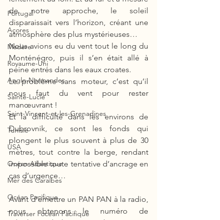
de notre approche, le soleil 
Portugal
disparaissait vers l’horizon, créant une 
Açores
atmosphère des plus mystérieuses… 
Nous avions eu du vent tout le long du 
Madère
Monténégro, puis il s’en était allé à 
Royaume-Uni
peine entrés dans les eaux croates. 
Anglo-Normandes
Le problème sans moteur, c’est qu’il 
nous faut du vent pour rester 
Sainte-Lucie
manœuvrant ! 
Saint-Vincent-et-les-Grenadines
Et la difficulté dans les environs de 
Dubrovnik, ce sont les fonds qui 
Tunisie
plongent le plus souvent à plus de 30 
USA
mètres, tout contre la berge, rendant 
impossible toute tentative d’ancrage en 
Océan Atlantique
cas d’urgence… 
Mer des Caraïbes
Océan Pacifique
Avant d’émettre un PAN PAN à la radio, 
nous obtenons le numéro de 
Traverser l'océan Pacifique