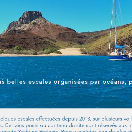
s belles escales organisées par océans, 
ques escales effectuées depuis 2013, sur plusieurs voilie
és. Certains posts ou contenu du site sont réservés aux
auté Yachting Projects. Pour y accéder, rien de plus s