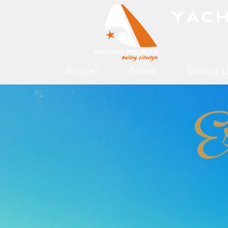
Yac
Accueil
News
Sailing L
Es