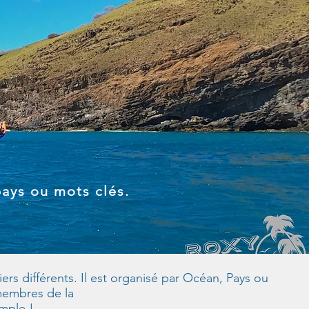
pays ou mots clés.
rs différents. Il est organisé par Océan, Pays ou
 membres de la
imple !