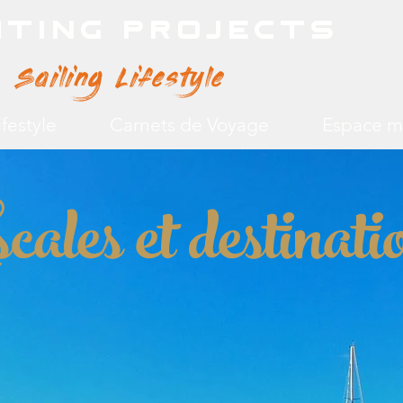
hting Projects
Sailing Lifestyle
ifestyle
Carnets de Voyage
Espace 
cales et destinati