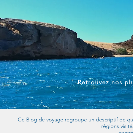
Retrouvez nos plu
Ce Blog de voyage regroupe un descriptif de quel
régions visit
commun