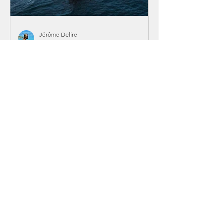
Jérôme Delire
4 juil. 2024
Un tour du monde dans les
cartons !
S'inscrire
Carnets de Voyage